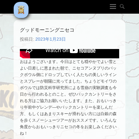
グッドモーニングニセコ
投稿日:
2023年1月23日
おはようございます。今日はとても穏やかでよい雪と
よい日差しに恵まれた朝で、ニセコアンヌプリのバッ
クボウル側にドロップしていく人たちの美しいライン
とスプレーが朝陽に光ってました。ちょうどモイワの
ボウルでは防災科学研究所による雪崩の実験調査も今
日から行われるとのこと。ぜひバックカントリーをさ
れる方はご協力お願いいたします。また、おもいっき
り午前中ゲレンデ―やバックカントリーを楽しんだ
方、もしくはあまりスキーが滑れない方には白銀の森
を歩くスノーシューツアーがおススメです。いろんな
角度からおもいっきりニセコの冬をお楽しみください
ね！