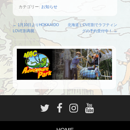
カテゴリー:
お知らせ
投稿ナビゲーション
←
1月10日よりHOKKAIDO
北海道ＬOVE割でラフティン
LOVE割再開
グの予約受付中！
→