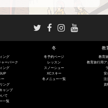
冬
教
ィング
冬予約ページ
教育
チャーパーク
レッスン
教育旅行用ア
ィング
スノーシュー
SUP
XCスキー
安
キー
冬メニュー一覧
注
ーリング
資
キャンプ
ついて
ー一覧