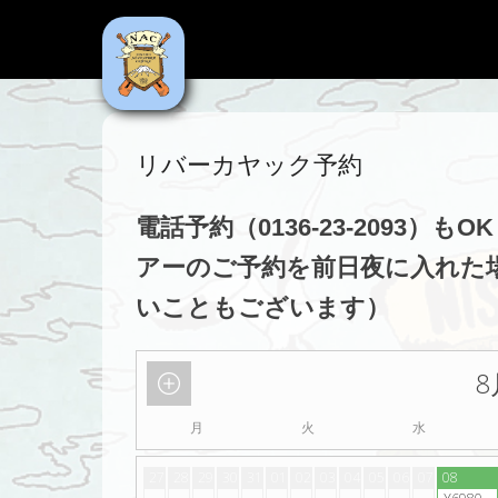
NAC
Niseko Adventure Centre
リバーカヤック予約
電話予約（0136-23-2093）もO
アーのご予約を前日夜に入れた
いこともございます）
8
月
火
水
27
28
29
30
31
01
02
03
04
05
06
07
08