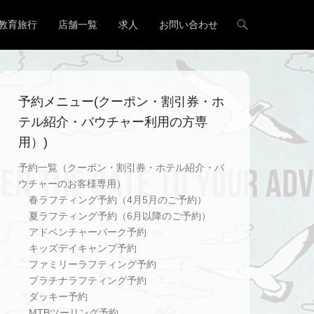
教育旅行
店舗一覧
求人
お問い合わせ
予約メニュー(クーポン・割引券・ホ
テル紹介・バウチャー利用の方専
用）)
予約一覧（クーポン・割引券・ホテル紹介・バ
ウチャーのお客様専用）
春ラフティング予約（4月5月のご予約）
夏ラフティング予約（6月以降のご予約）
アドベンチャーパーク予約
キッズデイキャンプ予約
ファミリーラフティング予約
プラチナラフティング予約
ダッキー予約
MTBツーリング予約