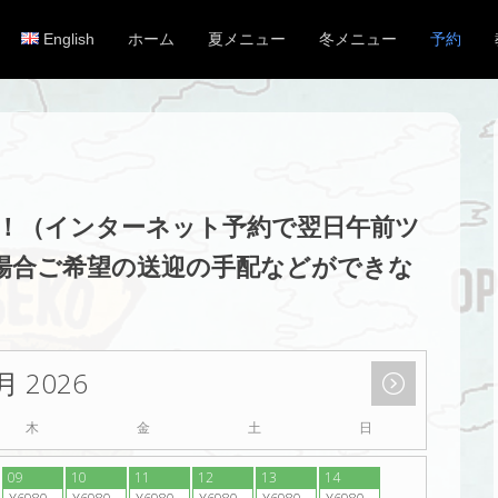
English
ホーム
夏メニュー
冬メニュー
予約
メインメニュー
コンテンツへスキップ
K！（
インターネット予約で翌日
午前ツ
場合ご希望の送迎の手配などができな
月 2026
木
金
土
日
09
10
11
12
13
14