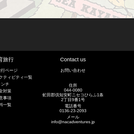
育旅行
Contact us
旅行ページ
お問い合わせ
クティビティ一覧
ランチ
住所
044-0080
全対策
虻田郡倶知安町ニセコひらふ1条
意事項
2丁目9番1号
料一覧
電話番号
0136-23-2093
メール
info@nacadventures.jp