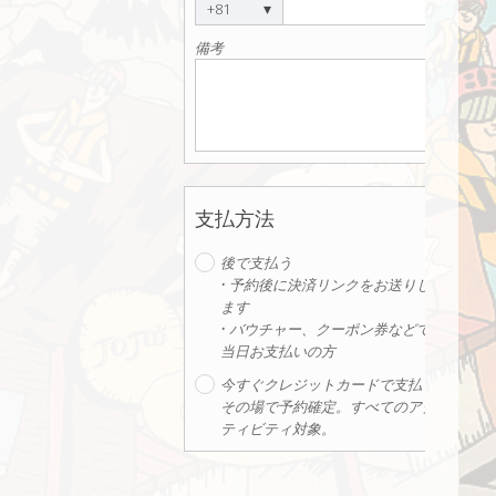
▾
+81
備考
支払方法
後で支払う
• 予約後に決済リンクをお送りし
ます
• バウチャー、クーポン券などで
当日お支払いの方
今すぐクレジットカードで支払う
その場で予約確定。すべてのアク
ティビティ対象。