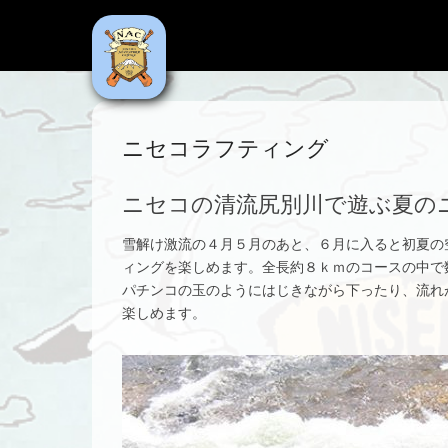
NAC
Niseko Adventure Centre
ニセコラフティング
ニセコの清流尻別川で遊ぶ夏の
雪解け激流の４月５月のあと、６月に入ると初夏の
ィングを楽しめます。全長約８ｋｍのコースの中で
パチンコの玉のようにはじきながら下ったり、流れ
楽しめます。