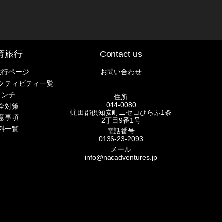
育旅行
Contact us
旅行ページ
お問い合わせ
クティビティ一覧
ランチ
住所
044-0080
全対策
虻田郡倶知安町ニセコひらふ1条
意事項
2丁目9番1号
料一覧
電話番号
0136-23-2093
メール
info@nacadventures.jp