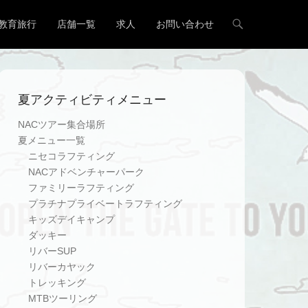
教育旅行
店舗一覧
求人
お問い合わせ
夏アクティビティメニュー
NACツアー集合場所
夏メニュー一覧
ニセコラフティング
NACアドベンチャーパーク
ファミリーラフティング
プラチナプライベートラフティング
キッズデイキャンプ
ダッキー
リバーSUP
リバーカヤック
トレッキング
MTBツーリング