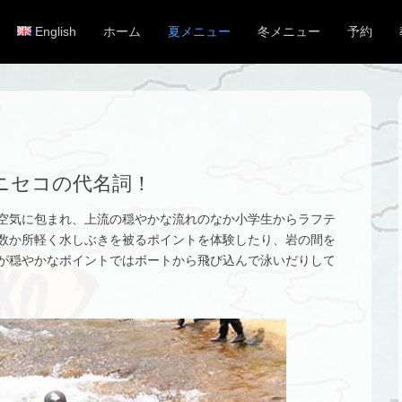
English
ホーム
夏メニュー
冬メニュー
予約
メインメニュー
コンテンツへスキップ
ニセコの代名詞！
空気に包まれ、上流の穏やかな流れのなか小学生からラフテ
数か所軽く水しぶきを被るポイントを体験したり、岩の間を
が穏やかなポイントではボートから飛び込んで泳いだりして