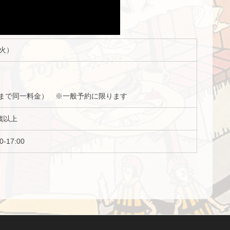
（火）
7名まで同一料金） ※一般予約に限ります
歳以上
-17:00