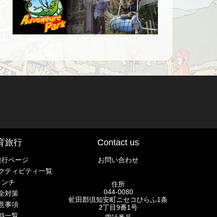
育旅行
Contact us
旅行ページ
お問い合わせ
クティビティ一覧
ランチ
住所
044-0080
全対策
虻田郡倶知安町ニセコひらふ1条
意事項
2丁目9番1号
料一覧