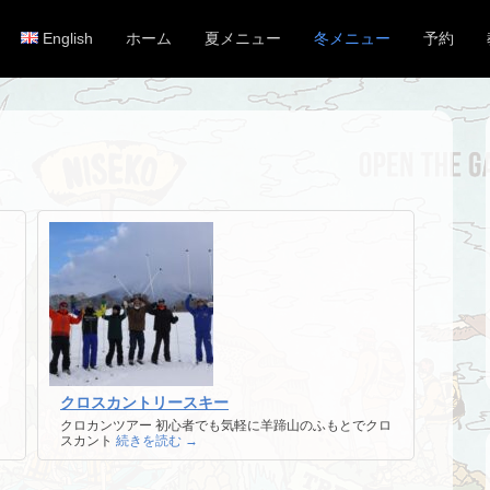
English
ホーム
夏メニュー
冬メニュー
予約
メインメニュー
コンテンツへスキップ
クロスカントリースキー
クロカンツアー 初心者でも気軽に羊蹄山のふもとでクロ
スカント
続きを読む →