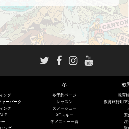
冬
教
ィング
冬予約ページ
教育
チャーパーク
レッスン
教育旅行用ア
ィング
スノーシュー
SUP
XCスキー
安
キー
冬メニュー一覧
注
ーリング
資