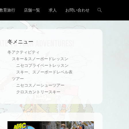
教育旅行
店舗一覧
求人
お問い合わせ
冬メニュー
冬アクティビティ
スキー＆スノーボードレッスン
ニセコプライベートレッスン
スキー、スノーボードレベル表
ツアー
ニセコスノーシューツアー
クロスカントリースキー