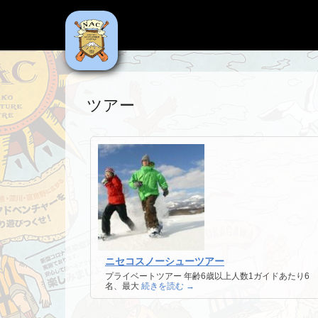
NAC
Niseko Adventure Centre
ツアー
ニセコスノーシューツアー
プライベートツアー 年齢6歳以上人数1ガイドあたり6
名、最大
続きを読む →