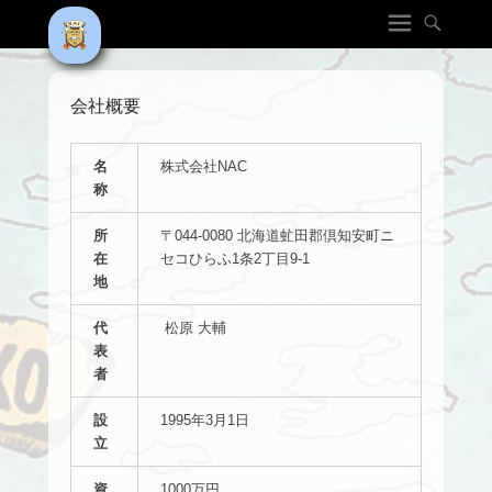
会社概要
名
株式会社NAC
称
所
〒044-0080 北海道虻田郡倶知安町ニ
在
セコひらふ1条2丁目9-1
地
代
松原 大輔
表
者
設
1995年3月1日
立
資
1000万円