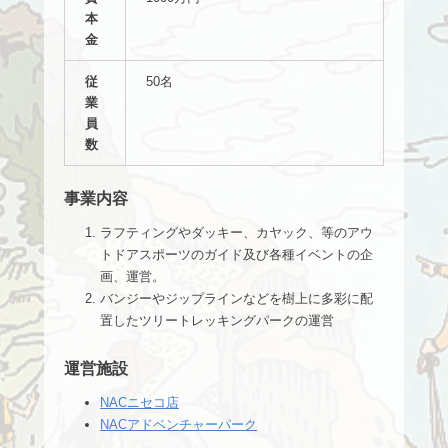
本
金
従
50名
業
員
数
事業内容
ラフティングやダッキー、カヤック、等のアウ
トドアスポーツのガイド及び各種イベントの企
画、運営。
バンジーやジップラインなどを樹上に多彩に配
置したツリートレッキングパークの運営
運営施設
NACニセコ店
NACアドベンチャーパーク