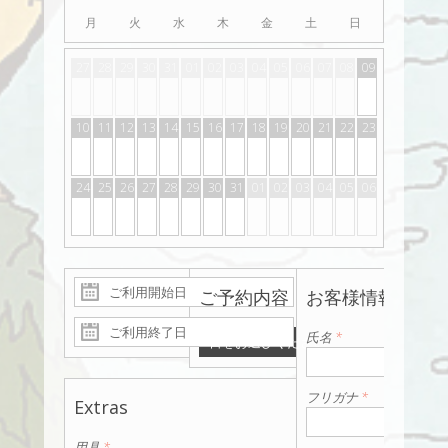
月
火
水
木
金
土
日
27
28
29
30
31
01
02
03
04
05
06
07
08
09
10
11
12
13
14
15
16
17
18
19
20
21
22
23
24
25
26
27
28
29
30
31
01
02
03
04
05
06
ご予約内容
お客様情報
氏名
*
日をお選びください
フリガナ
*
Extras
用具
*