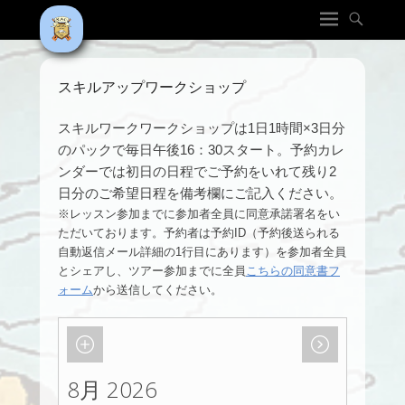
スキルアップワークショップ
スキルワークワークショップは1日1時間×3日分
のパックで毎日午後16：30スタート。予約カレ
ンダーでは初日の日程でご予約をいれて残り2
日分のご希望日程を備考欄にご記入ください。
※レッスン参加までに参加者全員に同意承諾署名をい
ただいております。予約者は予約ID（予約後送られる
自動返信メール詳細の1行目にあります）を参加者全員
とシェアし、ツアー参加までに全員
こちらの同意書フ
ォーム
から送信してください。
8月 2026