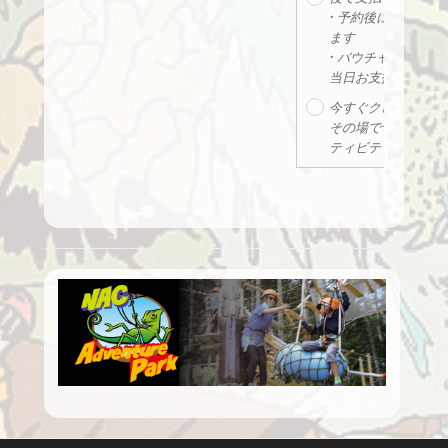
• 予約後に決済リン
Others
ます
• バウチャー、クー
当日お支払いの方
今すぐクレジットカ
その場で予約確定。
ティビティ対象。