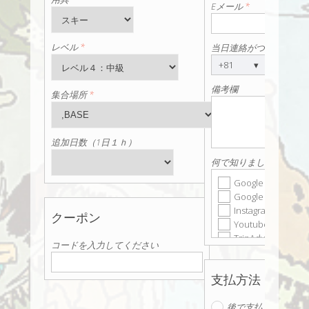
Eメール
*
レベル
*
当日連絡がつく電話番
+81
▾
備考欄
集合場所
*
追加日数（1日１ｈ）
何で知りましたか？
Google Search
Google Ads
Instagram
クーポン
Youtube
TripAdvisor
コードを入力してください
A friend or famil
(word of mouth)
支払方法
Hotel or accommo
referral
後で支払う
Returning custom