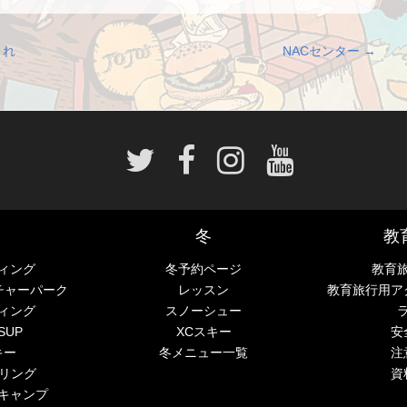
され
NACセンター
→
冬
教
ィング
冬予約ページ
教育
チャーパーク
レッスン
教育旅行用ア
ィング
スノーシュー
SUP
XCスキー
安
キー
冬メニュー一覧
注
ーリング
資
キャンプ