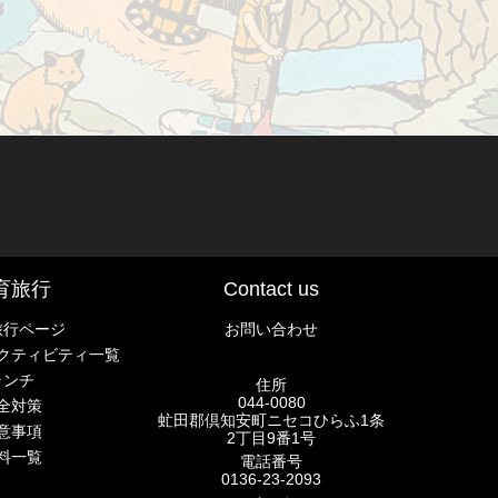
育旅行
Contact us
旅行ページ
お問い合わせ
クティビティ一覧
ランチ
住所
044-0080
全対策
虻田郡倶知安町ニセコひらふ1条
意事項
2丁目9番1号
料一覧
電話番号
0136-23-2093