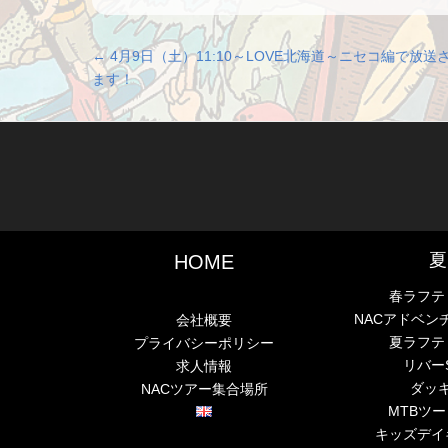
投稿ナビゲーション
←
4月9日（土）11:10～LOVE北海道～ニセコ編で放送
ます！
夏
HOME
春ラフテ
NACアドベン
会社概要
夏ラフテ
プライバシーポリシー
リバー
求人情報
ダッ
NACツアー集合場所
MTBツ
キッズデイ