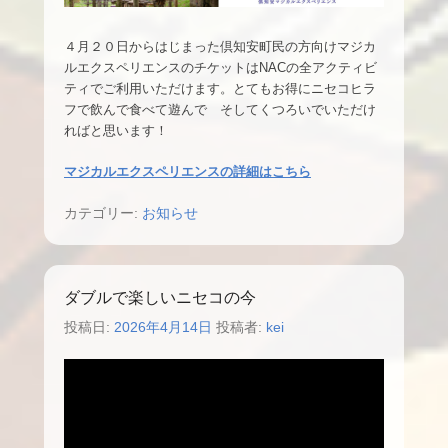
４月２０日からはじまった倶知安町民の方向けマジカ
ルエクスペリエンスのチケットはNACの全アクティビ
ティでご利用いただけます。とてもお得にニセコヒラ
フで飲んで食べて遊んで そしてくつろいでいただけ
ればと思います！
マジカルエクスペリエンスの詳細はこちら
カテゴリー:
お知らせ
ダブルで楽しいニセコの今
投稿日:
2026年4月14日
投稿者:
kei