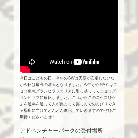
今日はこどもの日。今年のGWは天候が安定しないな
か今日は最高の晴天となりました。今年からNAＣはニ
セコ東急グランヒラフエリアに引っ越ししてニセコグ
ランヒラフに移転しました。これからこのニセコひら
ふを通年を通して人が集まって楽しんでのんびりでき
る場所に向けてどんどん進化していきますのでぜひご
期待くださいませ！
アドベンチャーパークの受付場所