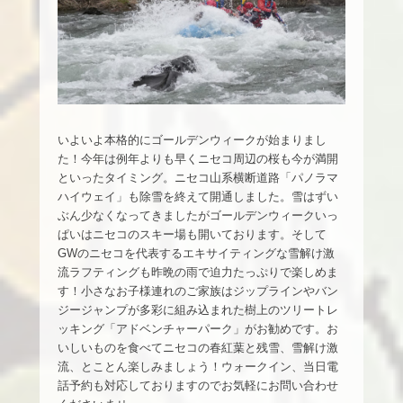
いよいよ本格的にゴールデンウィークが始まりまし
た！今年は例年よりも早くニセコ周辺の桜も今が満開
といったタイミング。ニセコ山系横断道路「パノラマ
ハイウェイ」も除雪を終えて開通しました。雪はずい
ぶん少なくなってきましたがゴールデンウィークいっ
ぱいはニセコのスキー場も開いております。そして
GWのニセコを代表するエキサイティングな雪解け激
流ラフティングも昨晩の雨で迫力たっぷりで楽しめま
す！小さなお子様連れのご家族はジップラインやバン
ジージャンプが多彩に組み込まれた樹上のツリートレ
ッキング「アドベンチャーパーク」がお勧めです。お
いしいものを食べてニセコの春紅葉と残雪、雪解け激
流、とことん楽しみましょう！ウォークイン、当日電
話予約も対応しておりますのでお気軽にお問い合わせ