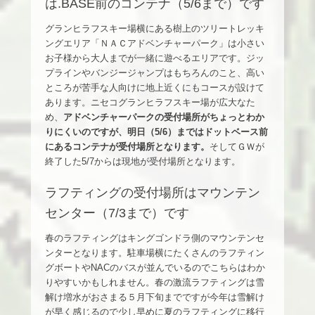
は.BASE前のコンテナ（5/6まで）です
グランヒラフスキー場横にある樹上のツリートレッキ
ングエリア「ＮＡＣアドベンチャーパーク」は小さい
お子様から大人までが一緒に遊べるエリアです。ジッ
プラインやバンジージャンプはもちろんのこと、高い
ところが苦手な人向けに地上近くにもコースが設けて
あります。ニセコグランヒラフスキー場が広大なた
め、
アドベンチャーパークの受付場所がちょっとわか
りにくいのですが、明日（5/6）まではドットベース前
にあるコンテナが受付場所となります。
そしてＧＷが
終了した5/7からは現地が受付場所となります。
ラフティングの受付場所はマウンテン
センター（7/3まで）です
春のラフティングはキングゴンドラ側のマウンテンセ
ンターとなります。駐車場横にたくさんのラフティン
グボートやNACのバスが並んでいるのでこちらはわか
りやすいかもしれません。春の激流ラフティングは雪
解け増水がおさまる５月下旬までですが今年は雪解け
が早く感じるので少し早めに夏のラフティングに移行