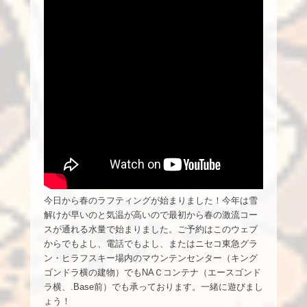
今日から春のラフティングが始まりました！今年は雪
解けが早いのと気温が高いので最初から春の激流コー
スが通れる水量で始まりました。ご予約はこのウェブ
からでもよし、電話でもよし、またはニセコ東急グラ
ン・ヒラフスキー場内のマウンテンセンター（キング
ゴンドラ横の建物）でもNAＣコンテナ（エースゴンド
ラ横、.Base前）でも承っております。一緒に遊びまし
ょう！