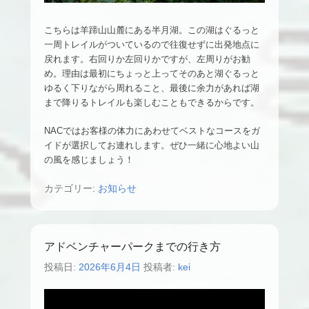
こちらは羊蹄山山麓にある半月湖。この湖はぐるっと
一周トレイルがついているので往復せずに出発地点に
戻れます。右回りか左回りかですが、左周りがお勧
め。理由は最初にちょっと上ってそのあと湖ぐるっと
ゆるく下りながら周れること、最後に余力があれば湖
まで降りるトレイルも楽しむこともできるからです。
NACではお客様の体力にあわせてベストなコースをガ
イドが選択してお連れします。ぜひ一緒に心地よい山
の風を感じましょう！
カテゴリー:
お知らせ
アドベンチャーパークまでの行き方
投稿日:
2026年6月4日
投稿者:
kei