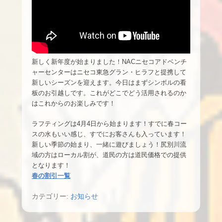
新しく新年度が始まりました！NACニセコアドベンチ
ャーセンターはニセコ東急グラン・ヒラフと提携して
新しいシーズンを迎えます。今日はまずシンボルの看
板のお引越しです。これがどこでどう活用されるのか
はこれからのお楽しみです！
ラフティングは4月4日から始まります！すでに春コー
スの水もいい感じ、すでにお客さんも入っています！
新しい季節の始まり、一緒に遊びましょう！尻別川流
域の方はローカル割が、道民の方は道民価格での提供
となります！
春の割引一覧
カテゴリー:
お知らせ