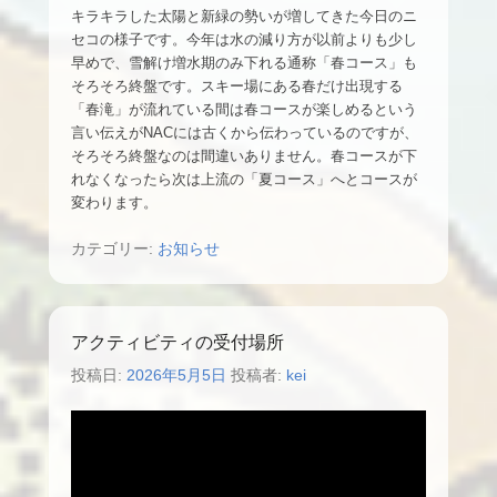
キラキラした太陽と新緑の勢いが増してきた今日のニ
セコの様子です。今年は水の減り方が以前よりも少し
早めで、雪解け増水期のみ下れる通称「春コース」も
そろそろ終盤です。スキー場にある春だけ出現する
「春滝」が流れている間は春コースが楽しめるという
言い伝えがNACには古くから伝わっているのですが、
そろそろ終盤なのは間違いありません。春コースが下
れなくなったら次は上流の「夏コース」へとコースが
変わります。
カテゴリー:
お知らせ
アクティビティの受付場所
投稿日:
2026年5月5日
投稿者:
kei