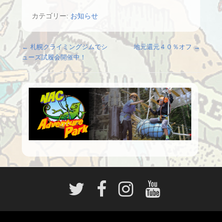
カテゴリー:
お知らせ
投稿ナビゲーション
←
札幌クライミングジムでシ
地元還元４０％オフ
→
ューズ試履会開催中！