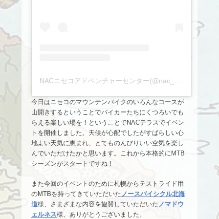
NACニセコアドベンチャーセンター(@nac_centre)がシェアした投稿
今日はニセコのマウンテンバイクのいろんなコースが
山開きするということでバイカーたちにくつろいでも
らえる楽しい場を！ということでNACテラスでイベン
トを開催しました。天候が心配でしたがすばらしい心
地よい天気に恵まれ、とてものんびりいい空気を楽し
んでいただけたかと思います。これから本格的にMTB
シーズンがスタートですね！
また今回のイベントのために札幌からテストライド用
のMTBを持ってきていただいた
ノースバイシクル北海
道
様、さまざまな内容を協賛していただいた
ノマドウ
ェルネス
様、ありがとうございました。