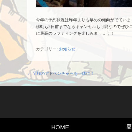
今年の予約状況は昨年よりも早めの傾向がでていま
移動も2日前までならキャンセルも可能なのでぜひ
に最高のラフティングを楽しみましょう！
カテゴリー:
お知らせ
投稿ナビゲーション
←
至極のアドベンチャーを一緒に！
夏
HOME