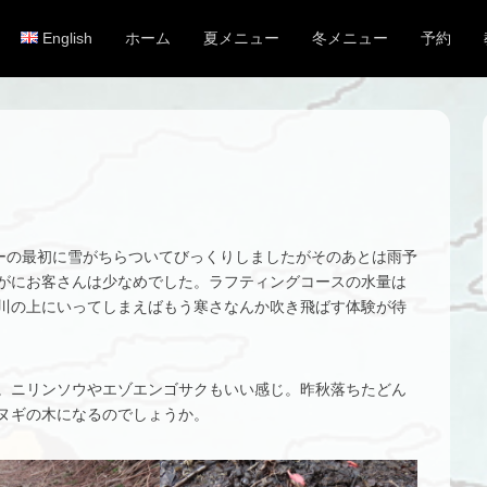
English
ホーム
夏メニュー
冬メニュー
予約
メインメニュー
コンテンツへスキップ
ーの最初に雪がちらついてびっくりしましたがそのあとは雨予
がにお客さんは少なめでした。ラフティングコースの水量は
川の上にいってしまえばもう寒さなんか吹き飛ばす体験が待
。ニリンソウやエゾエンゴサクもいい感じ。昨秋落ちたどん
ヌギの木になるのでしょうか。