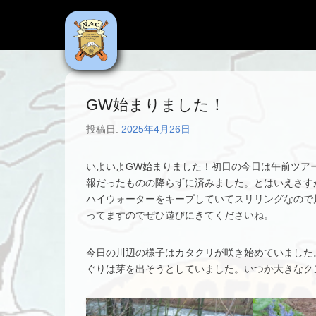
NAC
Niseko Adventure Centre
GW始まりました！
投稿日:
2025年4月26日
いよいよGW始まりました！初日の今日は午前ツア
報だったものの降らずに済みました。とはいえさす
ハイウォーターをキープしていてスリリングなので
ってますのでぜひ遊びにきてくださいね。
今日の川辺の様子はカタクリが咲き始めていました
ぐりは芽を出そうとしていました。いつか大きなク