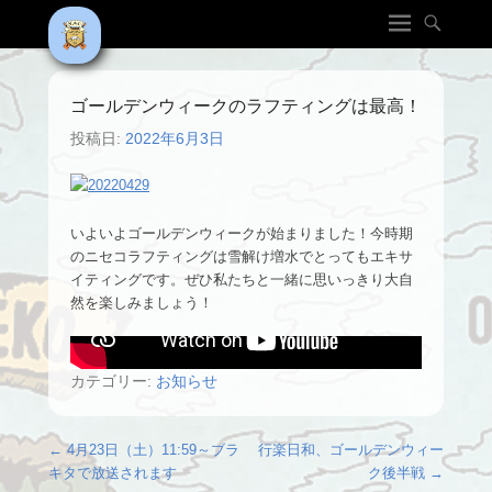
ゴールデンウィークのラフティングは最高！
投稿日:
2022年6月3日
いよいよゴールデンウィークが始まりました！今時期
のニセコラフティングは雪解け増水でとってもエキサ
イティングです。ぜひ私たちと一緒に思いっきり大自
然を楽しみましょう！
カテゴリー:
お知らせ
投稿ナビゲーション
←
4月23日（土）11:59～ブラ
行楽日和、ゴールデンウィー
キタで放送されます
ク後半戦
→