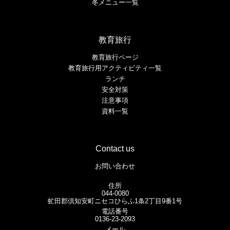
冬メニュー一覧
教育旅行
教育旅行ページ
教育旅行用アクティビティ一覧
ランチ
安全対策
注意事項
資料一覧
Contact us
お問い合わせ
住所
044-0080
虻田郡倶知安町ニセコひらふ1条2丁目9番1号
電話番号
0136-23-2093
メール