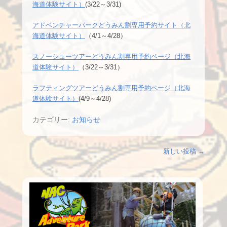
海道体験サイト）
(3/22～3/31)
アドベンチャーパークどうみん割専用予約サイト（北
海道体験サイト）
（4/1～4/28）
スノーシューツアーどうみん割専用予約ページ（北海
道体験サイト）
（3/22～3/31）
ラフティングツアーどうみん割専用予約ページ（北海
道体験サイト）
(4/9～4/28)
カテゴリー:
お知らせ
投稿ナビゲーション
新しい投稿
→