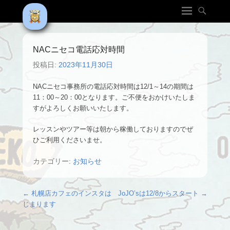
NACニセコ電話応対時間
投稿日:
2023年11月30日
NACニセコ事務所の電話応対時間は12/1～14の期間は
11：00～20：00となります。ご不便をおかけいたしま
すがよろしくお願いいたします。
レッスンやツアー等は朝から稼働しておりますのでぜ
ひご利用くださいませ。
カテゴリー:
お知らせ
投稿ナビゲーション
←
札幌店カフェのインスタは
JoJO’sは12/8からスタート
→
じまります