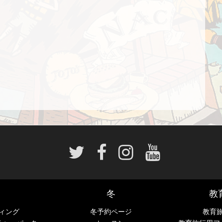
冬
教
ィング
冬予約ページ
教育